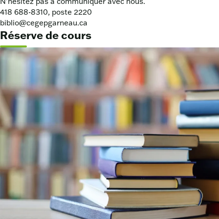
N’hésitez pas à communiquer avec nous.
418 688-8310, poste 2220
biblio@cegepgarneau.ca
Réserve de cours