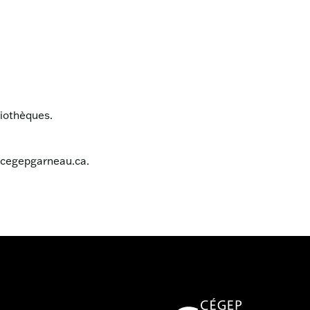
liothèques.
@cegepgarneau.ca
.