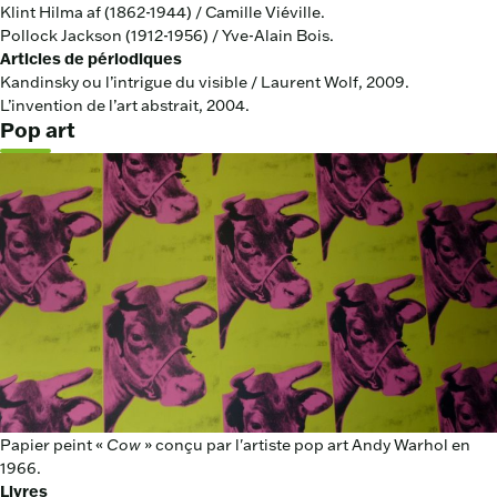
Klint Hilma af (1862-1944) / Camille Viéville.
Pollock Jackson (1912-1956) / Yve-Alain Bois.
Articles de périodiques
Kandinsky ou l’intrigue du visible / Laurent Wolf, 2009.
L’invention de l’art abstrait, 2004.
Pop art
Papier peint «
Cow
» conçu par l'artiste pop art Andy Warhol en
1966.
Livres