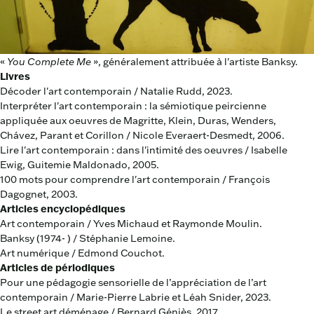
«
You Complete Me
», généralement attribuée à l'artiste Banksy.
Livres
Décoder l'art contemporain / Natalie Rudd, 2023.
Interpréter l'art contemporain : la sémiotique peircienne
appliquée aux oeuvres de Magritte, Klein, Duras, Wenders,
Chávez, Parant et Corillon / Nicole Everaert-Desmedt, 2006.
Lire l'art contemporain : dans l'intimité des oeuvres / Isabelle
Ewig, Guitemie Maldonado, 2005.
100 mots pour comprendre l'art contemporain / François
Dagognet, 2003.
Articles encyclopédiques
Art contemporain / Yves Michaud et Raymonde Moulin.
Banksy (1974- ) / Stéphanie Lemoine.
Art numérique / Edmond Couchot.
Articles de périodiques
Pour une pédagogie sensorielle de l’appréciation de l’art
contemporain / Marie-Pierre Labrie et Léah Snider, 2023.
Le street art déménage / Bernard Géniès, 2017.