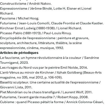
Constructivisme / Andréi Nakov.
Expressionnisme / Jérôme Bindé, Lotte H. Eisner et Lionel
Richard.
Fauvisme / Michel Hoog.
Futurisme / Jean-Louis Comolli, Claude Frontisi et Claude Kastler.
Kirchner Ernst Ludwig (1880-1938) / Lionel Richard.
Picasso Pablo (1881-1973) / Paul-Louis Rinuy.
Encyclopédie de l'expressionnisme : peinture et gravure,
sculpture, architecture, littérature, théâtre, la scène
expressionniste, cinéma, musique, 1992.
Articles de périodiques
Le fauvisme, un hymne révolutionnaire à la couleur / Sandrine
Tournigand, 2023.
Les rivages du Nord vus par le peintre Emil Nolde, 2014.
L'anti-Vénus au miroir de Kirchner / Itzhak Goldberg (Beaux-Arts
magazine, no 335, mai 2012, p. 106-109).
Baselitz sculpteur. Une certaine actualité de l’expressionnisme /
Giovanni Lista, 2011.
Piet Mondrian ou le chaos transfiguré / Laurent Wolf, 2011.
Futurisme, l'avant-garde maudite ? / Robert Kopp, 2008.
Cubisme : quand Picasso pétait la forme / Annick Colonna-Césari,