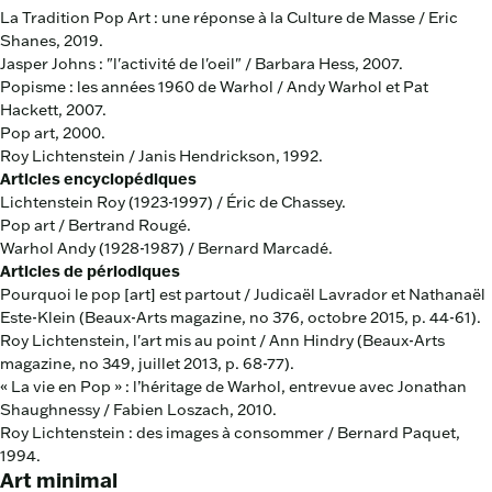
La Tradition Pop Art : une réponse à la Culture de Masse / Eric
Shanes, 2019.
Jasper Johns : "l'activité de l'oeil" / Barbara Hess, 2007.
Popisme : les années 1960 de Warhol / Andy Warhol et Pat
Hackett, 2007.
Pop art, 2000.
Roy Lichtenstein / Janis Hendrickson, 1992.
Articles encyclopédiques
Lichtenstein Roy (1923-1997) / Éric de Chassey.
Pop art / Bertrand Rougé.
Warhol Andy (1928-1987) / Bernard Marcadé.
Articles de périodiques
Pourquoi le pop [art] est partout / Judicaël Lavrador et Nathanaël
Este-Klein (Beaux-Arts magazine, no 376, octobre 2015, p. 44-61).
Roy Lichtenstein, l'art mis au point / Ann Hindry (Beaux-Arts
magazine, no 349, juillet 2013, p. 68-77).
« La vie en Pop » : l’héritage de Warhol, entrevue avec Jonathan
Shaughnessy / Fabien Loszach, 2010.
Roy Lichtenstein : des images à consommer / Bernard Paquet,
1994.
Art minimal