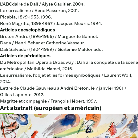
L'ABCdaire de Dalí / Alyse Gaultier, 2004.
Le surréalisme / René Passeron, 2001.
Picabia, 1879-1953, 1996.
René Magritte, 1898-1967 / Jacques Meuris, 1994.
Articles encyclopédiques
Breton André (1896-1966) / Marguerite Bonnet.
Dada / Henri Behar et Catherine Vasseur.
Dali Salvador (1904-1989) / Guitemie Maldonado.
Articles de périodiques
Du Metropolitan Opera à Broadway : Dalí à la conquête de la scène
américaine / Mathilde Hamel, 2016.
Le surréalisme, l'objet et les formes symboliques / Laurent Wolf,
2014.
Lettre de Claude Gauvreau à André Breton, le 7 janvier 1961 /
Gilles Lapointe, 2012.
Magritte et compagnie / François Hébert, 1997.
Art abstrait (européen et américain)