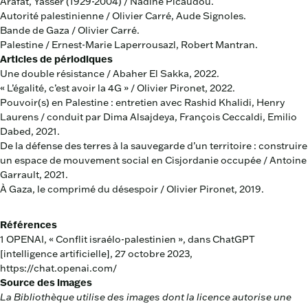
Arafat, Yasser (1929-2004) / Nadine Picaudou.
Autorité palestinienne / Olivier Carré, Aude Signoles.
Bande de Gaza / Olivier Carré.
Palestine / Ernest-Marie Laperrousazl, Robert Mantran.
Articles de périodiques
Une double résistance / Abaher El Sakka, 2022.
« L’égalité, c’est avoir la 4G » / Olivier Pironet, 2022.
Pouvoir(s) en Palestine : entretien avec Rashid Khalidi, Henry
Laurens / conduit par Dima Alsajdeya, François Ceccaldi, Emilio
Dabed, 2021.
De la défense des terres à la sauvegarde d’un territoire : construire
un espace de mouvement social en Cisjordanie occupée / Antoine
Garrault, 2021.
À Gaza, le comprimé du désespoir / Olivier Pironet, 2019.
Références
1 OPENAI, « Conflit israélo-palestinien », dans ChatGPT
[intelligence artificielle], 27 octobre 2023,
https://chat.openai.com/
Source des images
La Bibliothèque utilise des images dont la licence autorise une